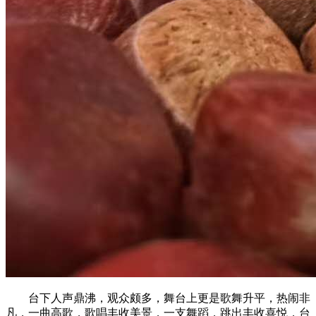
台下人声鼎沸，观众颇多，舞台上更是歌舞升平，热闹非
凡，一曲高歌，歌唱丰收美景，一支舞蹈，跳出丰收喜悦，台