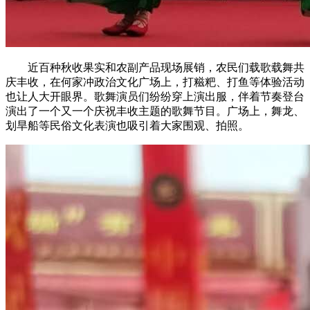
近百种秋收果实和农副产品现场展销，农民们载歌载舞共
庆丰收，在何家冲政治文化广场上，打糍粑、打鱼等体验活动
也让人大开眼界。歌舞演员们纷纷穿上演出服，伴着节奏登台
演出了一个又一个庆祝丰收主题的歌舞节目。广场上，舞龙、
划旱船等民俗文化表演也吸引着大家围观、拍照。