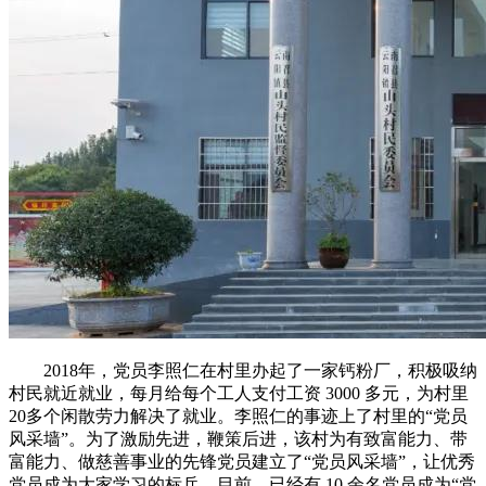
2018年，党员李照仁在村里办起了一家钙粉厂，积极吸纳
村民就近就业，每月给每个工人支付工资 3000 多元，为村里
20多个闲散劳力解决了就业。李照仁的事迹上了村里的“党员
风采墙”。为了激励先进，鞭策后进，该村为有致富能力、带
富能力、做慈善事业的先锋党员建立了“党员风采墙”，让优秀
党员成为大家学习的标兵。目前，已经有 10 余名党员成为“党