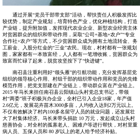
通过开展“党员干部带支部”活动，帮扶责任人积极发挥比
较优势，制定产业规划，培育特色产业，优化种植结构，打造
产业链，提升附加值，发挥现代农业企业、新型农业经营主体
对贫困群众的组织和带动作用，采取“公司+基地+农户”“专业
合作社+农户”等方式，不少贫困群众成为拥有土地流转金、务
工薪金、入股分红金的“三金”农民。现在，村村都有一张规划
图，家家都有一本致富经，人人都有一笔增收账，贫困群众为
致富而忙碌了起来，脱贫攻坚按下了“快进键”。
南召县注重利用好“领头雁”的引航功能，充分发挥基层党
组织的领导核心作用、村组干部的组织带动作用和党员的先锋
模范作用，把党支部建在产业链上，带动群众富在产业链上。
2015 年马长来担任南召县云阳镇山头村党总支书记，带领
村“两委”班子积极兴办企业，全村已引入企业18家，年产值
2.6亿元，发展花卉苗木3000多亩，人均收入达到2万元以上。
不仅有效解决了村内100多名留守人员的就业问题，还发展壮
大了村集体经济。马长来带头捐款 10 万元，发起成立山头村
慈善协会，对全村的孤寡老人、困难户等进行帮扶，对村里重
病人员、五保人员和 80 岁以上的老人给予经济补贴。