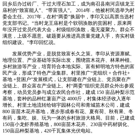
回乡后办过砖厂、干过大理石加工，成为南召县南河店镇龙王
庙村的“致富能人”、“带富强人”。 2014年，他被村民选举为村
委会主任。2017年，在村“两委”换届中，李印又以高票当选村
党支部书记。“当时龙王庙村是个软弱涣散的贫困村，原来两
年没开过党员代表大会，村级组织涣散，毫无凝聚力。群众不
满意，上级不愿意。破题要从推进高质量党建入手，夯实村级
组织建设。”李印回忆说。
发展优势产业，是脱贫致富长久之策。李印从资源禀赋、
地理位置、产业基础等实际出发，围绕苗木花卉、林果种植、
乡村旅游等产业，培育符合本地实际、富有鲜明地方特色的富
民产业，形成了特色产业集群。村里推广“党组织 + 合作社+
基地 +贫困户”发展模式，让支部建在产业链上、党员聚在产
业链上、群众富在产业链上。村“两委”组织党员群众外出参观
考察，动员党员参与成立农民合作社，建成 150 亩品种梨示范
基地，套种的品种红薯亩产达 4000斤，村集体经济收入逐年
增长。村里土地流转给锦宇园林公司和青城苗木公司，建成
800 亩苗木花卉基地，逐步形成春有花、夏有荷、秋有果、冬
有药，集吃、娱、玩为一体的乡村旅游大格局。目前，已建成
150亩小龙虾养殖基地，800亩苗木花卉、230亩中药材驯化、
150亩品种梨基地，420千瓦集体光伏电站。