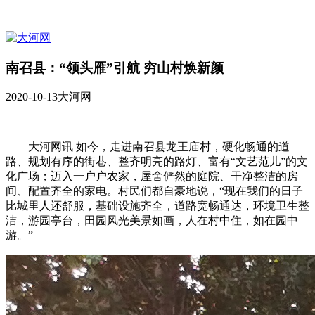
南召县：“领头雁”引航 穷山村焕新颜
2020-10-13
大河网
大河网讯 如今，走进南召县龙王庙村，硬化畅通的道
路、规划有序的街巷、整齐明亮的路灯、富有“文艺范儿”的文
化广场；迈入一户户农家，屋舍俨然的庭院、干净整洁的房
间、配置齐全的家电。村民们都自豪地说，“现在我们的日子
比城里人还舒服，基础设施齐全，道路宽畅通达，环境卫生整
洁，游园亭台，田园风光美景如画，人在村中住，如在园中
游。”