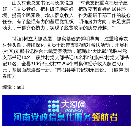
山头村党总支书记马长来说道：“村党支部重点把班子建
好、把党员管好、把村级阵地建好，把改变老百姓的居住环
境、提高全民素质、增加群众收入，作为基层干部工作的核心
任务。有了坚强有力的基层党组织，明确努力方向，鼓足发展
劲头，干群齐心协力，实现了脱贫攻坚的历史跨越。”
“我们树立大抓基层、抓实基础的鲜明导向，注重培养农
村领头雁，持续深化‘党员干部带支部’结对帮扶活动，开展村
(社区)支部书记擂台比武竞赛活动，涌现出‘大比武’优胜村党
支部书记10名、获胜村党支部书记19名和‘红旗杯’村党支部书
记11名。全县310个行政村中294个村集体经济收入超过5万
元，基层面貌焕然一新。”南召县委书记刘永国说。（廖涛 刘
春雨）
编辑：null