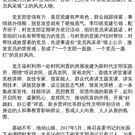
员风采墙”上的风光人物。
党支部坚强有力，基层党建有声有色，群众就跟得紧，事
情就办得顺，脱贫攻坚就有了硬核底气。李印抓党建引领，配
齐班子，村党支部定期举办党日活动，组织党员承诺践诺，村
里组织34名有帮带能力的党员，与村里的贫困户结对帮扶，对
帮扶成效显著的党员，先进事迹在“党员风采录”墙上公示，激
发党员的荣誉感，形成了“一个支部一面旗、一个党员一盏
灯”的良好风尚。
龙王庙村利用一处村民闲置的房屋改建为新时代文明实践
所，围绕“培训农民、提高农民、富裕农民”，道德大讲堂邀请
党校讲师、农技专家、致富能人、群众代表讲主题党课、讲实
用技术、讲脱贫故事，设立脱贫志气榜、致富光荣榜，走一条
集政策宣传、技能培训、思想教育、崇贤尚德的新路子，起到
开启民智、凝聚民心、发挥民力、推动民富的作用。开展“好
媳妇、好公婆”评选、新乡贤评比等群众性文明评创活动，用
身边的人和事教育影响群众，形成人人向善、人人从善的氛
围。
基础不牢，地动山摇。2017年5月，南召县委书记刘永国
下乡调研时发现：全县50岁以下的党支部书记只有37人，20多