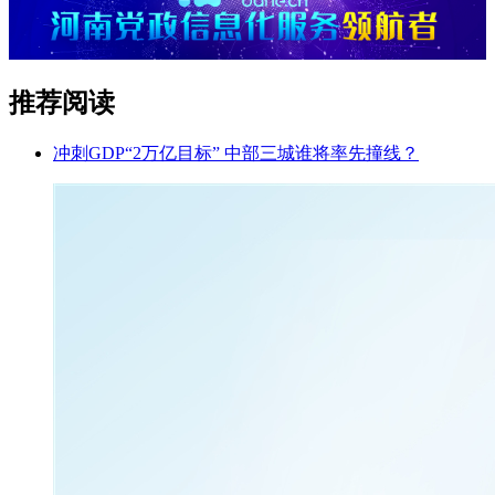
推荐阅读
冲刺GDP“2万亿目标” 中部三城谁将率先撞线？