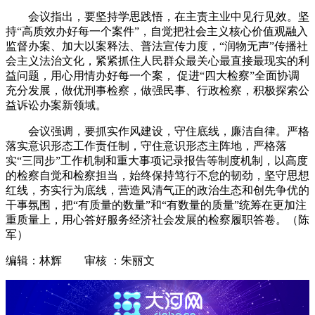
会议指出，要坚持学思践悟，在主责主业中见行见效。坚
持“高质效办好每一个案件”，自觉把社会主义核心价值观融入
监督办案、加大以案释法、普法宣传力度，“润物无声”传播社
会主义法治文化，紧紧抓住人民群众最关心最直接最现实的利
益问题，用心用情办好每一个案， 促进“四大检察”全面协调
充分发展，做优刑事检察，做强民事、行政检察，积极探索公
益诉讼办案新领域。
会议强调，要抓实作风建设，守住底线，廉洁自律。严格
落实意识形态工作责任制，守住意识形态主阵地，严格落
实“三同步”工作机制和重大事项记录报告等制度机制，以高度
的检察自觉和检察担当，始终保持笃行不怠的韧劲，坚守思想
红线，夯实行为底线，营造风清气正的政治生态和创先争优的
干事氛围，把“有质量的数量”和“有数量的质量”统筹在更加注
重质量上，用心答好服务经济社会发展的检察履职答卷。（陈
军）
编辑：林辉 审核 ：朱丽文