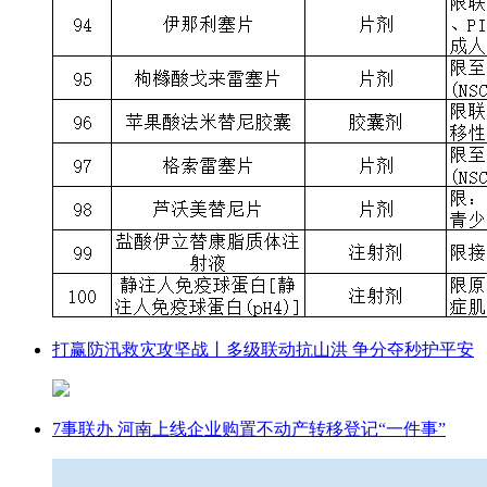
打赢防汛救灾攻坚战丨多级联动抗山洪 争分夺秒护平安
7事联办 河南上线企业购置不动产转移登记“一件事”