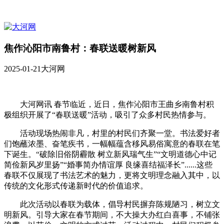
焦作沁阳市南鲁村：春联送暖树新风
2025-01-21
大河网
大河网讯 春节临近，近日，焦作沁阳市王曲乡南鲁村积
极组织开展了“春联送暖”活动，吸引了众多村民热情参与。
活动现场热闹非凡，村里的村民们齐聚一堂。书法爱好者
们饱蘸浓墨、奋笔疾书，一幅幅蕴含移风易俗寓意的春联在笔
下诞生。“破除旧俗阴霾散 树立新风瑞气生”“文明道德心中记
简俭新风岁里扬”“婚事简办情谊厚 良缘喜结福泽长”......这些
春联不仅展现了书法艺术的魅力，更将文明理念融入其中，以
传统的文化形式传递新时代的价值追求。
此次活动以春联为载体，倡导村民摒弃陈规陋习，树立文
明新风。引导大家在春节期间，不大操大办红白喜事，不铺张