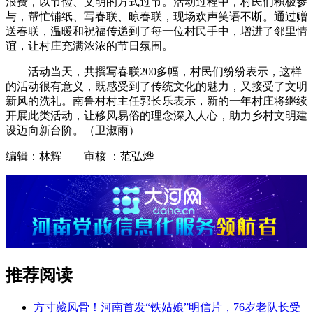
浪费，以节俭、文明的方式过节。活动过程中，村民们积极参
与，帮忙铺纸、写春联、晾春联，现场欢声笑语不断。通过赠
送春联，温暖和祝福传递到了每一位村民手中，增进了邻里情
谊，让村庄充满浓浓的节日氛围。
活动当天，共撰写春联200多幅，村民们纷纷表示，这样
的活动很有意义，既感受到了传统文化的魅力，又接受了文明
新风的洗礼。南鲁村村主任郭长乐表示，新的一年村庄将继续
开展此类活动，让移风易俗的理念深入人心，助力乡村文明建
设迈向新台阶。（卫淑雨）
编辑：林辉 审核 ：范弘烨
推荐阅读
方寸藏风骨！河南首发“铁姑娘”明信片，76岁老队长受