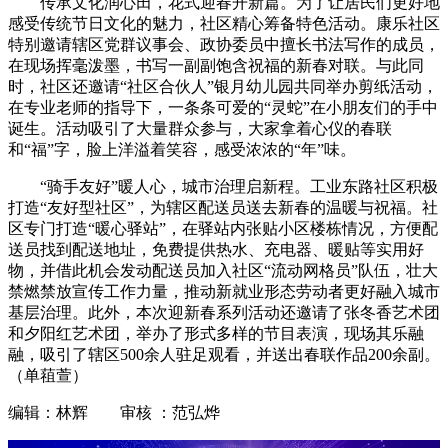
传承文化润心田，花式迎春开新篇。为了让居民们更好地
感受传统节日文化的魅力，社区精心筹备特色活动。康乐社区
特别邀请辖区党群议事会、政协委员中擅长书法写作的成员，
在现场挥毫泼墨，书写一副副饱含祝福的新春对联。与此同
时，社区还邀请“社区合伙人”银月幼儿园共同举办剪纸活动，
在专业老师的指导下，一条条可爱的“灵蛇”在小朋友们的手中
诞生。活动吸引了大量群众参与，大家拿着心仪的春联
和“福”字，脸上洋溢着笑容，感受浓浓的“年”味。
“骑手友好”暖人心，城市治理启新程。工业东路社区积极
打造“友好型社区”，为辖区配送员送去新春的温暖与祝福。社
区专门打造“暖心驿站”，在驿站内张贴小区楼栋情况，方便配
送员找到配送地址，免费提供热水、充电器、暖贴等实用好
物，并借此机会发动配送员加入社区“流动网格员”队伍，壮大
禁燃禁放宣传工作力量，推动新就业形态劳动者更好融入城市
基层治理。此外，本次迎新春系列活动还邀请了张冬香艺术团
和夕阳红艺术团，举办了形式多样的节目表演，现场其乐融
融，吸引了辖区500余人驻足观看，并送出春联作品200余副。
（单䔃萱）
编辑：林辉 审核 ：范弘烨