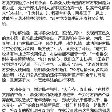
村党支部坚持不回避矛盾，以群众反映强烈的村容村貌问题为
着力点，党员干部扎身到人居环境整治第一线，以实干化解群
众“心头结”。“作为村支书，我要带好头，两委班子一起上，
才能将人居环境整治到位。”该村党支部书记王春祥坚定地
说。
用心解难题，赢得群众信任。整治过程中，发现闲置已久
的空心院，乱堆乱放问题突出，严重影响村容村貌。为此，王
春祥上门与村民做工作，晓之以理，动之以情，成功说服村民
将空心院改为菜园，既方便了生活，又美化了环境。“进村口
经常有半挂货车长期停放，村委会能不能管一管。”一名群众
到村委会愤愤地说。“能！你放心，我们立即去协调。”王春祥
收到群众投诉后，不仅不生气，反而乐了起来。“老百姓能到
村委会反映问题，说明群众信任我们。”经与运输公司多次沟
通协调，将占用公共资源的违停车辆和“僵尸车”全部劝离清
除，重新还群众一个宽敞整洁的出行环境。
发动齐参与，增进民生福祉。“人心齐，泰山移。”在村党
支部的带领下，群众积极踊跃地参与进来，合力将村内两个废
弃配电房改造成了老年活动中心，形成“党员干部带头干，群
众齐心一起干”的良好整治新局面。“我们和村委会一起集思广
益，将废弃的配电房变废为宝，在家没事就来这里和街坊邻居