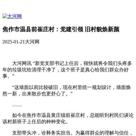
焦作市温县前崔庄村：党建引领 旧村貌焕新颜
2025-01-21
大河网
大河网讯 “新党支部书记上任后，很快就将令我们头疼多
年的垃圾坑给清理干净了，这个班子是真心给我们群众办好
事。”
“这墙面以前比较破旧，现在村里统一规划设计，墙面焕
然一新，出来散步也更舒心了。”
……
如今在焦作市温县黄庄镇前崔庄村，总能听到村民们谈论
该村新班子上任后的种种变化。
支部带头冲，诠释务实担当。为赢得群众的理解与信任，