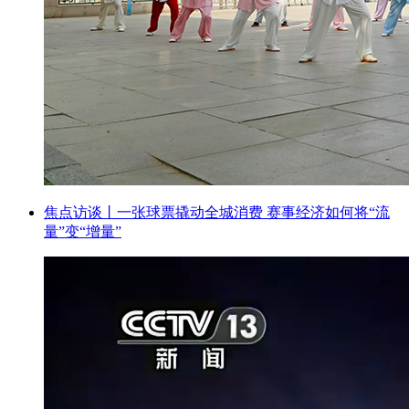
焦点访谈丨一张球票撬动全城消费 赛事经济如何将“流
量”变“增量”