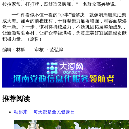
拉拉家常、打打牌，既舒适又暖和。”一名群众高兴地说。
一件件看似不值一提的“小事”被解决，就像涓涓细流汇聚
成大海。如今的前崔庄村，干群凝聚力显著增强，村容面貌焕
然一新。下一步，该村将持续发力，不断巩固拓展整治成果，
让新颜常驻乡村，让群众幸福满格，为黄庄美好宜居建设贡献
积极力量。（原哲）
编辑：林辉 审核 ：范弘烨
推荐阅读
动起来， 每天都是全民健身日