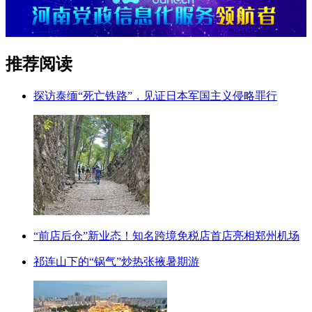
推荐阅读
探访泰缅“死亡铁路”，见证日本军国主义侵略罪行
“前店后仓”新业态！知名跨境免税店首店亮相郑州机场
祁连山下的“锅气”炒热张掖暑期游