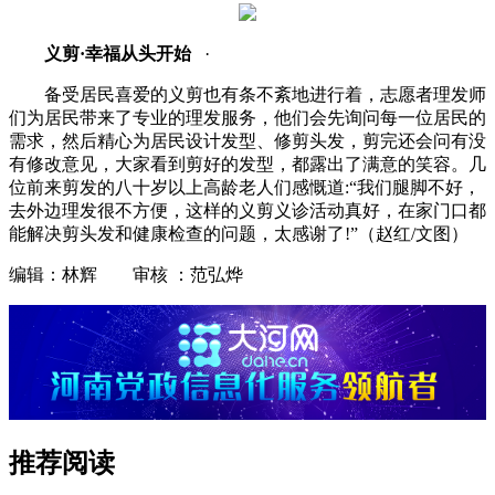
义剪·幸福从头开始
·
备受居民喜爱的义剪也有条不紊地进行着，志愿者理发师
们为居民带来了专业的理发服务，他们会先询问每一位居民的
需求，然后精心为居民设计发型、修剪头发，剪完还会问有没
有修改意见，大家看到剪好的发型，都露出了满意的笑容。几
位前来剪发的八十岁以上高龄老人们感慨道:“我们腿脚不好，
去外边理发很不方便，这样的义剪义诊活动真好，在家门口都
能解决剪头发和健康检查的问题，太感谢了!”（赵红/文图）
编辑：林辉 审核 ：范弘烨
推荐阅读