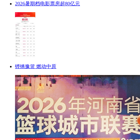
2026暑期档电影票房超80亿元
铿锵豫篮 燃动中原