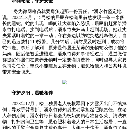
牵制蛇险，守护安全
“身为微网格员就要肩负起那一份责任。”潘永竹坚定地
说。2024年8月，15号楼的居民在楼道里赫然发现一条一米多
长的黑蛇。蛇的出现，瞬间让大家陷入恐慌，居民们赶紧给潘
永竹打电话。接到电话后，潘永竹夫妇马上赶到现场。她让丈
夫紧紧盯着蛇的一举一动，守在旁边以防蛇突然乱窜伤人，自
己则迅速拨打119报警。几分钟后，消防员及时赶到，成功将
蛇带走。事后了解到，原来是邻居王某养的宠物蛇咬伤了他的
妈妈，随后便被丢进楼道。潘永竹得知事情经过后，通过微信
群提醒邻居们在豢养宠物时一定要谨慎选择，同时倡导大家要
保持责任心，坚决不能随意丢弃宠物，避免给他人和公共环境
带来安全隐患。
守护夕阳，温暖相伴
2023年12月，楼上独居老人杨根翠因下大雪天出门不慎摔
倒，导致手臂骨折。潘永竹得知后主动承担起照顾责任。在老
人养伤期间，潘永竹每日都会为杨奶奶精心准备饭菜、清洗衣
物、打扫房间卫生等，悉心照料着老人的日常生活起居，一直
到她的手臂完全康复才放心离开。大年三十这天，潘永竹了解