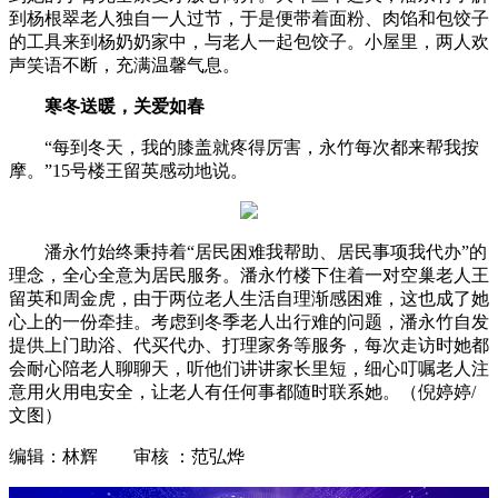
到杨根翠老人独自一人过节，于是便带着面粉、肉馅和包饺子
的工具来到杨奶奶家中，与老人一起包饺子。小屋里，两人欢
声笑语不断，充满温馨气息。
寒冬送暖，关爱如春
“每到冬天，我的膝盖就疼得厉害，永竹每次都来帮我按
摩。”15号楼王留英感动地说。
潘永竹始终秉持着“居民困难我帮助、居民事项我代办”的
理念，全心全意为居民服务。潘永竹楼下住着一对空巢老人王
留英和周金虎，由于两位老人生活自理渐感困难，这也成了她
心上的一份牵挂。考虑到冬季老人出行难的问题，潘永竹自发
提供上门助浴、代买代办、打理家务等服务，每次走访时她都
会耐心陪老人聊聊天，听他们讲讲家长里短，细心叮嘱老人注
意用火用电安全，让老人有任何事都随时联系她。（倪婷婷/
文图）
编辑：林辉 审核 ：范弘烨