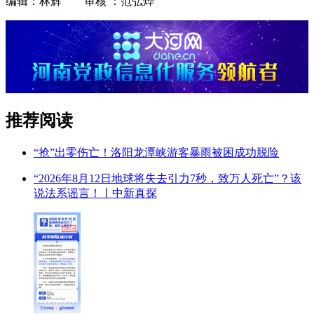
编辑：林辉 审核 ：范弘烨
推荐阅读
“抢”出零伤亡！洛阳龙潭峡游客暴雨被困成功脱险
“2026年8月12日地球将失去引力7秒，致万人死亡”？该
说法系谣言！丨中新真探