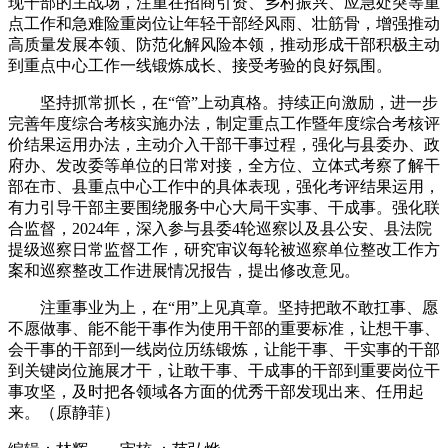
现干部的主战场，注重在招商引资、乡村振兴、应急处突等重
点工作和急难险重岗位让年轻干部经风雨、壮筋骨，增强推动
高质量发展本领、防范化解风险本领，推动形成干部积极主动
到重点中心工作一线锻炼成长、接受考验的良好氛围。
坚持抓常抓长，在“管”上动真格。持续正向激励，进一步
完善年度综合考核实施办法，制定重点工作暨年度综合考核评
价结果运用办法，主动介入干部干事过程，强化与县委办、政
府办、发改委等单位的日常对接，全方位、立体式考察了解干
部在市、县重点中心工作中的具体表现，强化考评结果运用，
有力引导干部主要围绕服务中心大局干实事、干成事。强化联
合监督，2024年，深入参与县委4轮巡察以及县公安、县法院
提级巡察日常监督工作，研究审议每轮被巡察单位整改工作方
案和巡察整改工作进展情况报告，提出修改意见。
注重事业为上，在“用”上见真章。坚持把敢不敢扛事、愿
不愿做事、能不能干事作为使用干部的重要标准，让想干事、
会干事的干部到一线岗位历练锻炼，让能干事、干实事的干部
到关键岗位施展才干，让敢干事、干成事的干部到重要岗位干
事攻坚，及时把各领域各方面的优秀干部发现出来、任用起
来。（原静菲）