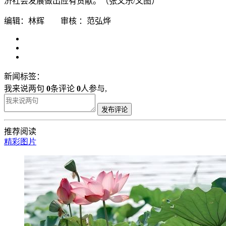
济社会发展做出应有贡献。（张文乐/文图）
编辑：林辉 审核 ：范弘烨
新闻标签：
我来说两句
0
条评论
0
人参与,
发布评论
推荐阅读