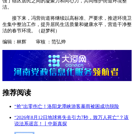
强了辖区居民之间的凝聚力和向心力，共同维护街道环境整
洁。
接下来，冯营街道将继续以高标准、严要求，推进环境卫
生集中整治工作，提升居民生活质量和健康水平，营造干净整
洁的春节环境。（赵梦柯）
编辑：林辉 审核 ：范弘烨
推荐阅读
“抢”出零伤亡！洛阳龙潭峡游客暴雨被困成功脱险
“2026年8月12日地球将失去引力7秒，致万人死亡”？该
说法系谣言！丨中新真探