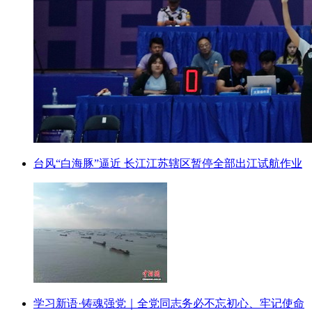
台风“白海豚”逼近 长江江苏辖区暂停全部出江试航作业
学习新语·铸魂强党｜全党同志务必不忘初心、牢记使命