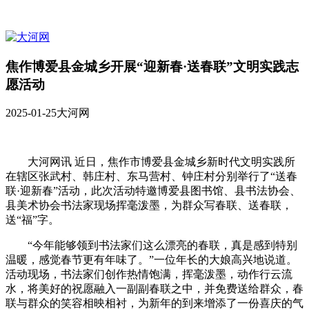
焦作博爱县金城乡开展“迎新春·送春联”文明实践志
愿活动
2025-01-25
大河网
大河网讯 近日，焦作市博爱县金城乡新时代文明实践所
在辖区张武村、韩庄村、东马营村、钟庄村分别举行了“送春
联·迎新春”活动，此次活动特邀博爱县图书馆、县书法协会、
县美术协会书法家现场挥毫泼墨，为群众写春联、送春联，
送“福”字。
“今年能够领到书法家们这么漂亮的春联，真是感到特别
温暖，感觉春节更有年味了。”一位年长的大娘高兴地说道。
活动现场，书法家们创作热情饱满，挥毫泼墨，动作行云流
水，将美好的祝愿融入一副副春联之中，并免费送给群众，春
联与群众的笑容相映相衬，为新年的到来增添了一份喜庆的气