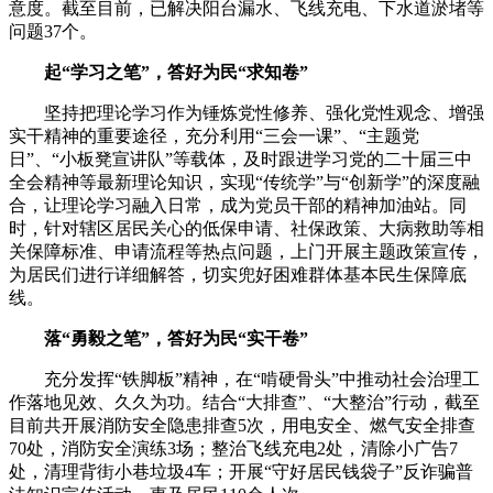
意度。截至目前，已解决阳台漏水、飞线充电、下水道淤堵等
问题37个。
起“学习之笔”，答好为民“求知卷”
坚持把理论学习作为锤炼党性修养、强化党性观念、增强
实干精神的重要途径，充分利用“三会一课”、“主题党
日”、“小板凳宣讲队”等载体，及时跟进学习党的二十届三中
全会精神等最新理论知识，实现“传统学”与“创新学”的深度融
合，让理论学习融入日常，成为党员干部的精神加油站。同
时，针对辖区居民关心的低保申请、社保政策、大病救助等相
关保障标准、申请流程等热点问题，上门开展主题政策宣传，
为居民们进行详细解答，切实兜好困难群体基本民生保障底
线。
落“勇毅之笔”，答好为民“实干卷”
充分发挥“铁脚板”精神，在“啃硬骨头”中推动社会治理工
作落地见效、久久为功。结合“大排查”、“大整治”行动，截至
目前共开展消防安全隐患排查5次，用电安全、燃气安全排查
70处，消防安全演练3场；整治飞线充电2处，清除小广告7
处，清理背街小巷垃圾4车；开展“守好居民钱袋子”反诈骗普