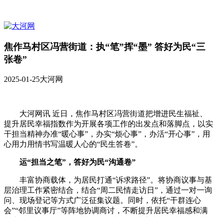
焦作马村区冯营街道：执“笔”挥“墨” 答好为民“三
张卷”
2025-01-25
大河网
大河网讯 近日，焦作马村区冯营街道把增进民生福祉、
提升居民幸福指数作为开展各项工作的出发点和落脚点，以实
干担当精神办准“暖心事”，办实“烦心事”，办活“开心事”，用
心用力用情书写温暖人心的“民生答卷”。
运“担当之笔”，答好为民“沟通卷”
丰富协商载体，为居民打通“诉求路径”。将协商议事与基
层治理工作紧密结合，结合“周二民情走访日”，通过一对一询
问、现场登记等方式广泛征集议题。同时，依托“干群连心
会”“邻里议事厅”等阵地协调商讨，不断提升居民幸福感和满