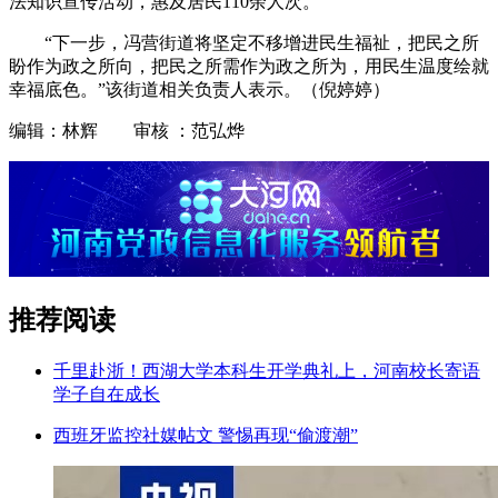
法知识宣传活动，惠及居民110余人次。
“下一步，冯营街道将坚定不移增进民生福祉，把民之所
盼作为政之所向，把民之所需作为政之所为，用民生温度绘就
幸福底色。”该街道相关负责人表示。（倪婷婷）
编辑：林辉 审核 ：范弘烨
推荐阅读
千里赴浙！西湖大学本科生开学典礼上，河南校长寄语
学子自在成长
西班牙监控社媒帖文 警惕再现“偷渡潮”