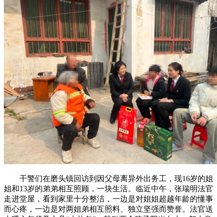
干警们在磨头镇回访到因父母离异外出务工，现16岁的姐
姐和13岁的弟弟相互照顾，一块生活。临近中午，张瑞明法官
走进堂屋，看到家里十分整洁，一边是对姐姐超越年龄的懂事
而心疼，一边是对两姐弟相互照料、独立坚强而赞誉。法官送