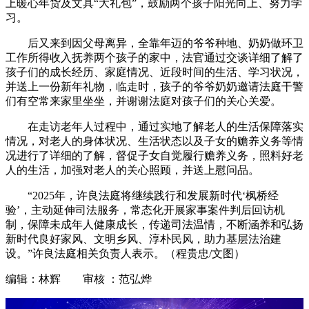
上暖心年货及文具“大礼包”，鼓励两个孩子阳光向上、努力学
习。
后又来到因父母离异，全靠年迈的爷爷种地、奶奶做环卫
工作所得收入抚养两个孩子的家中，法官通过交谈详细了解了
孩子们的成长经历、家庭情况、近段时间的生活、学习状况，
并送上一份新年礼物，临走时，孩子的爷爷奶奶邀请法庭干警
们有空常来家里坐坐，并谢谢法庭对孩子们的关心关爱。
在走访老年人过程中，通过实地了解老人的生活保障落实
情况，对老人的身体状况、生活状态以及子女的赡养义务等情
况进行了详细的了解，督促子女自觉履行赡养义务，照料好老
人的生活，加强对老人的关心照顾，并送上慰问品。
“2025年，许良法庭将继续践行和发展新时代‘枫桥经
验’，主动延伸司法服务，常态化开展家事案件判后回访机
制，保障未成年人健康成长，传递司法温情，不断涵养和弘扬
新时代良好家风、文明乡风、淳朴民风，助力基层法治建
设。”许良法庭相关负责人表示。（程贵忠/文图）
编辑：林辉 审核 ：范弘烨