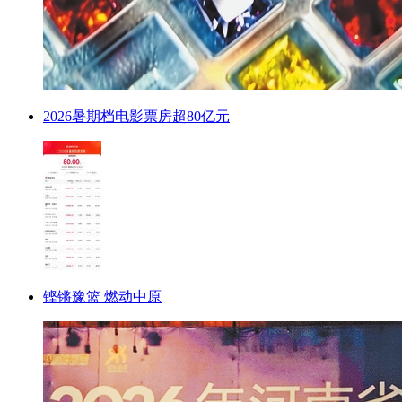
2026暑期档电影票房超80亿元
铿锵豫篮 燃动中原