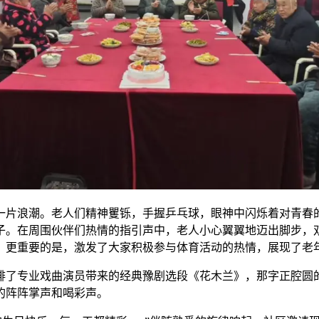
一片浪潮。老人们精神矍铄，手握乒乓球，眼神中闪烁着对青春
子。在周围伙伴们热情的指引声中，老人小心翼翼地迈出脚步，双
，更重要的是，激发了大家积极参与体育活动的热情，展现了老
排了专业戏曲演员带来的经典豫剧选段《花木兰》，那字正腔圆
的阵阵掌声和喝彩声。