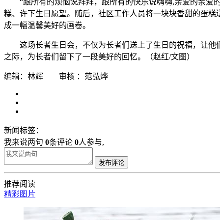
“跟所有的烦恼说拜拜，跟所有的快乐说嗨嗨,亲爱的亲爱的
糕、许下生日愿望。随后，社区工作人员将一块块香甜的蛋糕
成一幅温馨美好的画卷。
这场长者生日会，不仅为长者们送上了生日的祝福，让他
之际，为长者们留下了一段美好的回忆。（赵红/文图）
编辑：林辉 审核 ：范弘烨
新闻标签：
我来说两句
0
条评论
0
人参与,
发布评论
推荐阅读