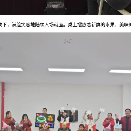
扶下，满脸笑容地陆续入场就座。桌上摆放着新鲜的水果、美味