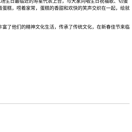
邀请现场生日最临近的寿星代表上台，与大家同唱生日祝福歌、切蛋
着蛋糕，唠着家常，蛋糕的香甜和欢快的笑声交织在一起，绘就
丰富了他们的精神文化生活，传承了传统文化，在新春佳节来临