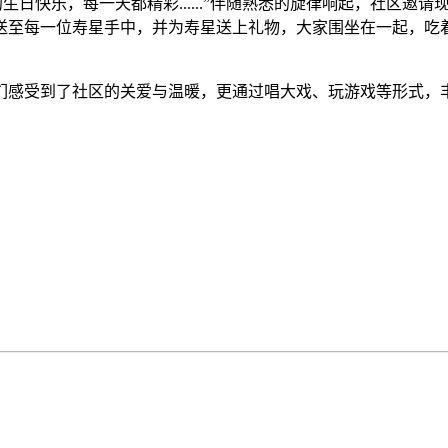
生日快乐，每一天都精彩......”伴随熟悉的旋律响起，社区
送至每一位寿星手中，并为寿星送上礼物，大家围坐在一起，吃
们感受到了社区的关爱与温暖，更通过唱大戏、玩游戏等形式，