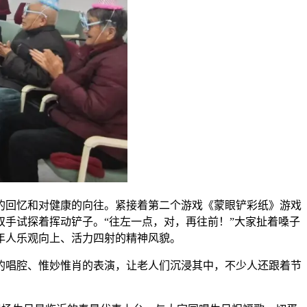
的回忆和对健康的向往。紧接着第二个游戏《蒙眼铲彩纸》游戏
手试探着挥动铲子。“往左一点，对，再往前！”大家扯着嗓子
年人乐观向上、活力四射的精神风貌。
的唱腔、惟妙惟肖的表演，让老人们沉浸其中，不少人还跟着节