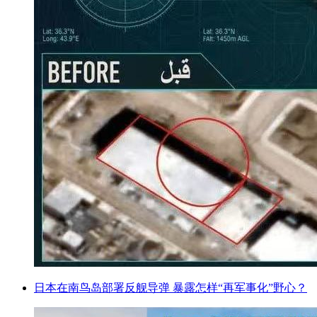
日本在南鸟岛部署反舰导弹 暴露怎样“再军事化”野心？