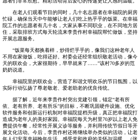
愿者们非常欣慰。精彩活动背后爱心的传递更让人感到温暖。
在老人们观看节目的同时，几十名志愿者在幸福院的厨房
忙碌，确保当天中午能够让老人们吃上热乎乎的饭菜。在幸福
院工作的志愿者有几十名，大家从事不同职业，在不同地方居
住，采取排班方式每天轮流来李贵作村幸福院帮忙做饭，坚持
开展志愿服务。
“饭菜每天都换着样，炒得烂乎乎的，像我们这种老年人
不用在家做饭，吃得还好。村委会还经常组织敬老活动，像今
天的联欢会，大家很期待，早早就来了……”该村70多岁的范
奶奶说道。
幸福院里的联欢会，营造了和谐文明欢乐的节日氛围，以
实际行动弘扬了尊老敬老、爱老助老的优良传统。
据了解，近年来李贵作村突出党建引领，锚定“老有所
依、老有所养、老有所乐”的目标，不断巩固硬件设施、优化
软件服务和创新运行机制对幸福院提档升级，真正把幸福院打
造成为老年人的美好家园。幸福院每天为村里70岁以上老人免
费提供午餐，经常性开展义诊等服务，并利用传统节假日等开
展文化活动。今后，李贵作村还将继续举办类似的活动，让老
年人们安享幸福晚年生活，感受党和政府的关怀与温暖。（张