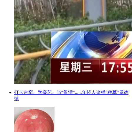
打卡古窑、学瓷艺、当“景漂”......年轻人这样“种草”景德
镇