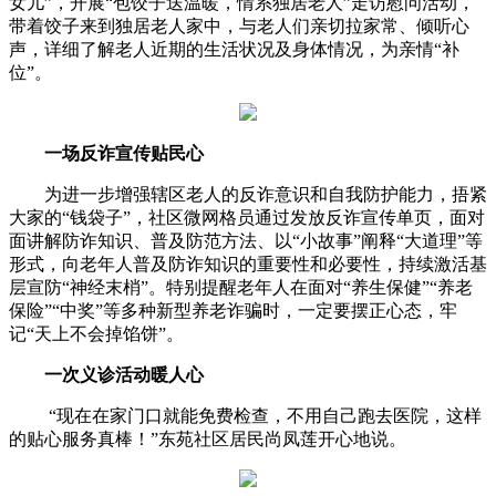
女儿”，开展“包饺子送温暖，情系独居老人”走访慰问活动，
带着饺子来到独居老人家中，与老人们亲切拉家常、倾听心
声，详细了解老人近期的生活状况及身体情况，为亲情“补
位”。
一场反诈宣传贴民心
为进一步增强辖区老人的反诈意识和自我防护能力，捂紧
大家的“钱袋子”，社区微网格员通过发放反诈宣传单页，面对
面讲解防诈知识、普及防范方法、以“小故事”阐释“大道理”等
形式，向老年人普及防诈知识的重要性和必要性，持续激活基
层宣防“神经末梢”。特别提醒老年人在面对“养生保健”“养老
保险”“中奖”等多种新型养老诈骗时，一定要摆正心态，牢
记“天上不会掉馅饼”。
一次义诊活动暖人心
“现在在家门口就能免费检查，不用自己跑去医院，这样
的贴心服务真棒！”东苑社区居民尚凤莲开心地说。