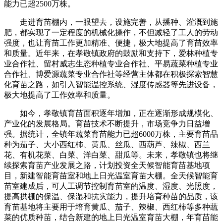
能力已超2500万株。
走进育苗棚内，一眼望去，设施完善，从播种、灌溉到施
肥，都实现了一定程度的机械化操作，不但减轻了工人的劳动
强度，也让育苗工作更加精准、便捷，极大地提高了育苗效率
和质量。近年来，在孝敬镇政府的鼓励和支持下，爱林种植专
业合作社、留村威志生态种植专业合作社、平易蔬菜种植专业
合作社、博爱源蔬菜专业合作社等经营主体都在积极探索智慧
化育苗之路，如引入智能温控系统、湿度传感器等先进设备，
极大地提高了工作效率和质量。
如今，孝敬镇育苗面积逐年增加，正在逐渐形成规模化、
产业化的发展格局。育苗技术不断提升，市场竞争力日益增
强。据统计，全镇年蔬菜育苗能力已超6000万株，主要育苗品
种为茄子、大小西红柿、黄瓜、丝瓜、西葫芦、辣椒、西兰
花、有机花菜、白菜、洋白菜、甜瓜等。未来，孝敬镇也将继
续探索育苗产业发展之路，计划投资全天候智能育苗基地项
目，新建智能育苗室和地上日光温室育苗大棚。全天候智能育
苗室建成后，可人工调节控制育苗室的温度、湿度、光照度，
提高拱棚的保温、保湿和抗灾能力，提升培育种苗的品质，该
育苗基地将主要用于培育黄瓜、茄子、辣椒、西红柿等多种蔬
菜的优质种苗，结合新建的地上日光温室育苗大棚，年育苗能