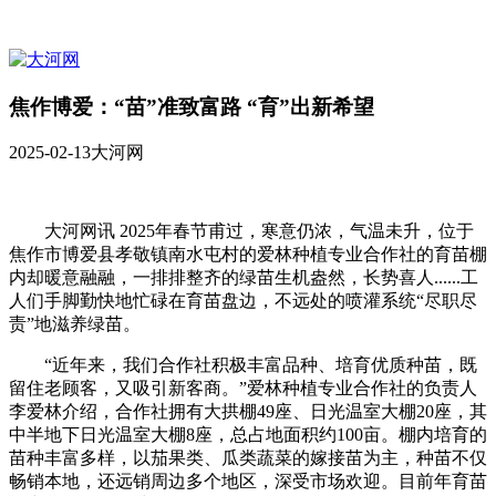
焦作博爱：“苗”准致富路 “育”出新希望
2025-02-13
大河网
大河网讯 2025年春节甫过，寒意仍浓，气温未升，位于
焦作市博爱县孝敬镇南水屯村的爱林种植专业合作社的育苗棚
内却暖意融融，一排排整齐的绿苗生机盎然，长势喜人......工
人们手脚勤快地忙碌在育苗盘边，不远处的喷灌系统“尽职尽
责”地滋养绿苗。
“近年来，我们合作社积极丰富品种、培育优质种苗，既
留住老顾客，又吸引新客商。”爱林种植专业合作社的负责人
李爱林介绍，合作社拥有大拱棚49座、日光温室大棚20座，其
中半地下日光温室大棚8座，总占地面积约100亩。棚内培育的
苗种丰富多样，以茄果类、瓜类蔬菜的嫁接苗为主，种苗不仅
畅销本地，还远销周边多个地区，深受市场欢迎。目前年育苗