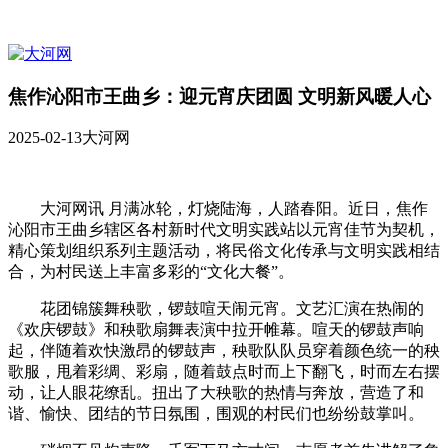
焦作沁阳市王曲乡：迎元宵庆团圆 文明新风暖人心
2025-02-13
大河网
大河网讯 月满冰轮，灯烧陆海，人踏春阳。近日，焦作
沁阳市王曲乡辖区各村新时代文明实践站以元宵佳节为契机，
精心策划组织系列主题活动，将民俗文化传承与文明实践相结
合，为村民送上丰富多彩的“文化大餐”。
花团锦簇舞秧歌，锣鼓喧天闹元宵。文艺汇演在热闹的
《欢庆锣鼓》和秧歌扇舞表演中拉开帷幕。喧天的锣鼓声响
起，伴随着欢快激昂的锣鼓声，秧歌队队员穿着颜色统一的秧
歌服，甩着彩绸、彩扇，随着鼓点时而上下翻飞，时而左右摆
动，让人眼花缭乱。扭出了大秧歌的热情与奔放，营造了和
谐、愉快、团结的节日氛围，围观的村民们也纷纷鼓掌叫。