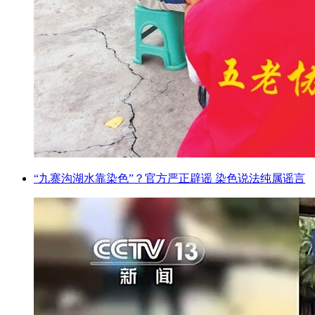
“九寨沟湖水靠染色”？官方严正辟谣 染色说法纯属谣言