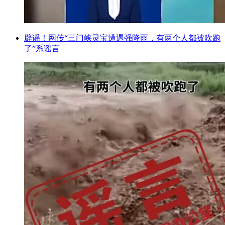
辟谣！网传“三门峡灵宝遭遇强降雨，有两个人都被吹跑
了”系谣言