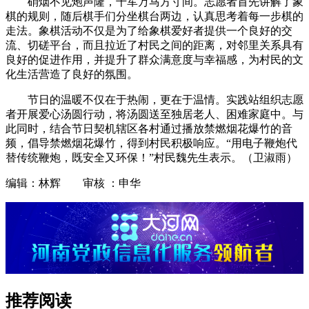
硝烟不见炮声隆，千军万马方寸间。志愿者首先讲解了象
棋的规则，随后棋手们分坐棋台两边，认真思考着每一步棋的
走法。象棋活动不仅是为了给象棋爱好者提供一个良好的交
流、切磋平台，而且拉近了村民之间的距离，对邻里关系具有
良好的促进作用，并提升了群众满意度与幸福感，为村民的文
化生活营造了良好的氛围。
节日的温暖不仅在于热闹，更在于温情。实践站组织志愿
者开展爱心汤圆行动，将汤圆送至独居老人、困难家庭中。与
此同时，结合节日契机辖区各村通过播放禁燃烟花爆竹的音
频，倡导禁燃烟花爆竹，得到村民积极响应。“用电子鞭炮代
替传统鞭炮，既安全又环保！”村民魏先生表示。（卫淑雨）
编辑：林辉 审核 ：申华
推荐阅读