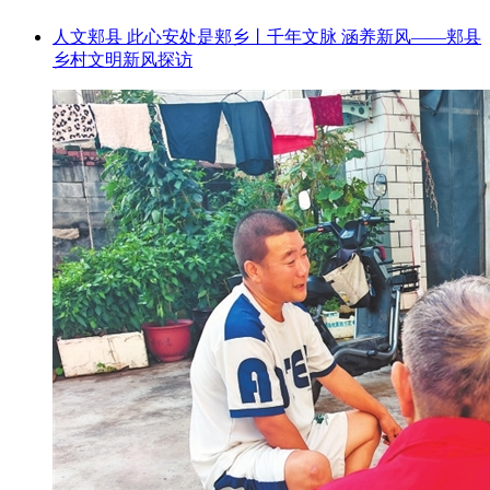
人文郏县 此心安处是郏乡丨千年文脉 涵养新风——郏县
乡村文明新风探访