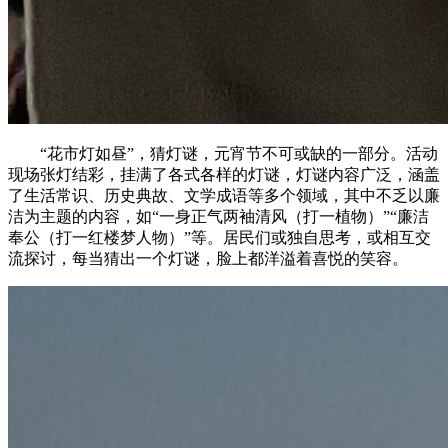
“花市灯如昼”，猜灯谜，元宵节不可或缺的一部分。活动
现场张灯结彩，挂满了各式各样的灯谜，灯谜内容广泛，涵盖
了生活常识、历史典故、文学成语等多个领域，其中不乏以廉
洁为主题的内容，如“一身正气两袖清风（打一植物）”“廉洁
奉公（打一红楼梦人物）”等。居民们或独自思考，或相互交
流探讨，每当猜出一个灯谜，脸上都洋溢着喜悦的笑容。