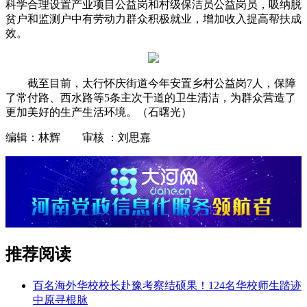
科学合理设置产业项目公益岗和村级保洁员公益岗员，吸纳脱
贫户和监测户中有劳动力群众积极就业，增加收入提高帮扶成
效。
截至目前，太行怀庆街道今年安置乡村公益岗7人，保障
了常付路、西水路等5条主次干道的卫生清洁，为群众营造了
更加美好的生产生活环境。（石曙光）
编辑：林辉 审核 ：刘思嘉
推荐阅读
百名海外华校校长赴豫考察结硕果！124名华校师生踏迹
中原寻根脉