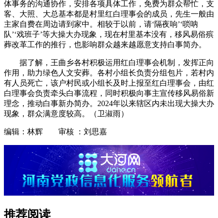
体事务的沟通协作，安排各项具体工作，免费为群众帮忙，支
客、大照、大总基本都是村里红白理事会的成员，先生一般由
主家自费在周边请到家中。相较于以前，请‘隔夜响’‘唢呐
队’‘戏班子’等大操大办现象，现在村里基本没有，移风易俗殡
葬改革工作的推行，也影响群众越来越愿意支持白事简办。
据了解，王曲乡各村积极运用红白理事会机制，发挥正向
作用，助力绿色人文安葬。各村小组长负责分组包片，若村内
有人员死亡，该户村民或小组长及时上报至红白理事会，由红
白理事会负责牵头白事流程，同时积极向事主宣传移风易俗新
理念，推动白事新办简办。2024年以来辖区内未出现大操大办
现象，群众满意度较高。（卫淑雨）
编辑：林辉 审核 ：刘思嘉
推荐阅读