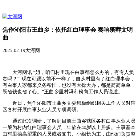
焦作沁阳市王曲乡：依托红白理事会 奏响殡葬文明
曲
2025-02-19
大河网
大河网讯 “姐，咱们村里现在白事都怎么办的，有专人负
责吗？”
“现在可跟以前不一样了，自从村里有了红白理事会，
有白事人家都来义务帮忙，也没有大操大办，都是简简单单，
既省钱也省了心。”王曲乡里村冯利粉向工作人员说道。
近日，焦作沁阳市王曲乡党委积极组织相关工作人员对辖
区各村开展白事从业人员专项调研。
通过此次调研，了解到目前王曲乡辖区各村白事从业人员
一般为村内红白理事会人员，年龄在40岁以上居多。主事基本
由村里德高望重的人员或者支书、小组长为主，由他们负责整