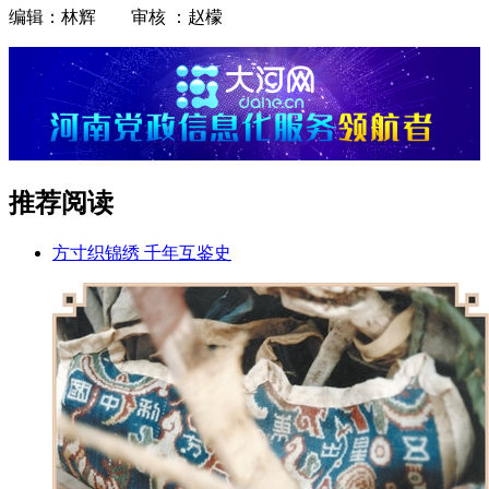
编辑：林辉 审核 ：赵檬
推荐阅读
方寸织锦绣 千年互鉴史