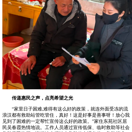
传递惠民之声，点亮希望之光
“家里日子困难,难得有这么好的政策，就连外面受冻的流
浪汉都有救助站管吃管住，真好！这是好事是善事呀！放心我
见到了困难的一定帮忙宣传这么好的政策。”家住东苑社区居
民吴春霞热情地说。工作人员通过宣传低保、临时救助等社会