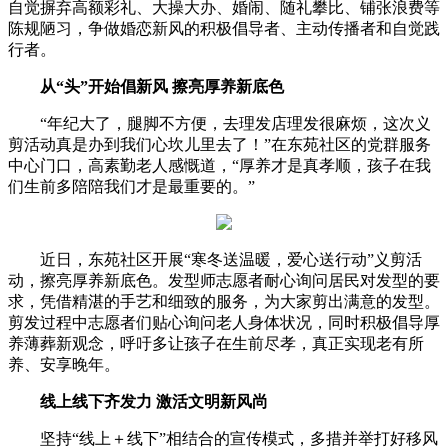
自觉摒弃高额彩礼、大操大办、婚闹、随礼攀比、铺张浪费等
陈规陋习，争做婚恋新风的积极倡导者、主动传播者和自觉践
行者。
从“头”开始倡新风 擦亮厚养新底色
“年纪大了，腿脚不方便，去理发店理发很麻烦，这次义
剪活动真是办到我们心坎儿里去了！”在东苑社区的党群服务
中心门口，高素勤老人感慨道，“厚养才是真孝顺，孩子在我
们生前多陪陪我们才是最重要的。”
近日，东苑社区开展“寒冬送温暖，爱心送行动”义剪活
动，擦亮厚养新底色。发型师志愿者耐心询问居民对发型的要
求，凭借精湛的手艺和细致的服务，为大家剪出满意的发型。
剪发过程中志愿者们贴心询问老人身体状况，同时积极倡导厚
养薄葬新观念，呼吁多让孩子在生前尽孝，真正实现老有所
养、安享晚年。
线上线下齐发力 激活文明新风尚
坚持“线上＋线下”相结合的宣传模式，多措并举打好移风