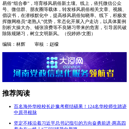
易俗“组合拳”，培育移风易俗新土壤。线上，依托微信公众
号、微信群、朋友圈等载体，转发移风易俗相关文章、视频、
倡议书，在潜移默化中，提高移风易俗知晓率。线下，积极发
挥微网格员“老熟人”优势，常态化开展入户走访，以具体案例
剖析大操大办、铺张浪费等不良陋习带来的危害，引导居民破
除陈规陋习，树立文明新风。（倪婷婷/文图）
编辑：林辉 审核 ：赵檬
推荐阅读
百名海外华校校长赴豫考察结硕果！124名华校师生踏迹
中原寻根脉
坚定不移沿着习近平总书记指引的方向奋勇前进·两高四