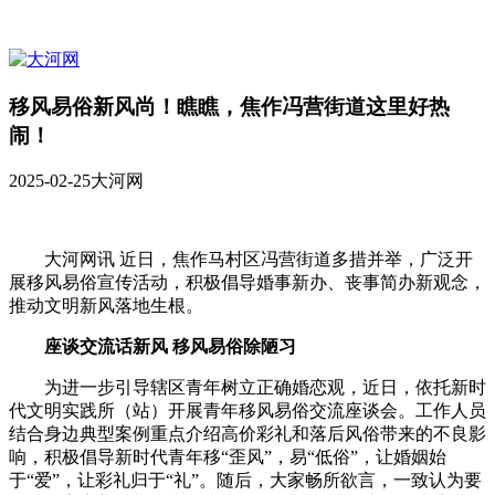
移风易俗新风尚！瞧瞧，焦作冯营街道这里好热
闹！
2025-02-25
大河网
大河网讯 近日，焦作马村区冯营街道多措并举，广泛开
展移风易俗宣传活动，积极倡导婚事新办、丧事简办新观念，
推动文明新风落地生根。
座谈交流话新风 移风易俗除陋习
为进一步引导辖区青年树立正确婚恋观，近日，依托新时
代文明实践所（站）开展青年移风易俗交流座谈会。工作人员
结合身边典型案例重点介绍高价彩礼和落后风俗带来的不良影
响，积极倡导新时代青年移“歪风”，易“低俗”，让婚姻始
于“爱”，让彩礼归于“礼”。随后，大家畅所欲言，一致认为要