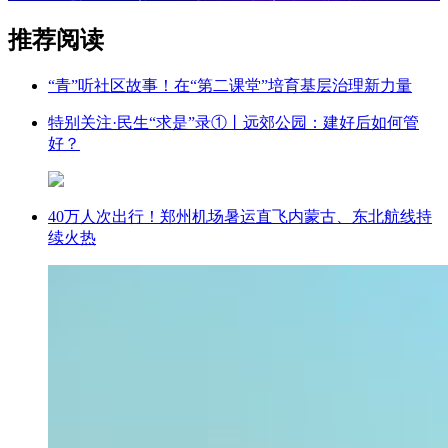
推荐阅读
“青”听社区故事！在“第二课堂”培育基层治理新力量
特别关注·民生“求是”录①丨远郊公园：建好后如何管
好？
40万人次出行！郑州机场暑运直飞内蒙古、东北航线持
续火热