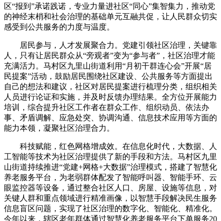
区“报到”承诺践诺，专业力量进社区“同心”集智集力，推动党
的神经末梢和社会治理的基础单元互融共促，让人民群众切实
感受到公共服务的力度与温度。
居民参与，人才发展聚合力。党建引领社区治理，关键靠
人，只有让居民群众从“旁观者”变为“参与者”，社区治理才能
充满活力。马村区九里山街道利用“月初干群连心会”开展“居
民提案”活动，鼓励居民围绕社区建设、公共服务等方面提出
自己的想法和建议，社区对居民提案进行梳理分类，组织相关
人员进行论证和实施，并及时反馈办理结果。全方位开展能力
培训，综合提升社区工作者在群众工作、组织动员、依法办
事、矛盾调解、应急处突、协调沟通、信息技术应用等方面的
能力本领，凝聚社区治理合力。
科技赋能，红色网格增成效。在信息化时代，大数据、人
工智能等技术为社区治理提供了新的手段和方法。马村区九里
山街道持续推进“党建+网格+大数据”治理模式，搭建了智慧化
养老服务平台，为老弱群体配发了智能呼叫器、智能手环、云
眼监控器等设备，通过整合社区人口、房屋、设施等信息，对
关键人群和重点领域进行精准画像，以智慧手段解决民生服务
信息盲区问题，实现了社区治理的数字化、智能化、精准化。
今年以来，辖区老年群体通过智慧化养老服务平台下单服务20