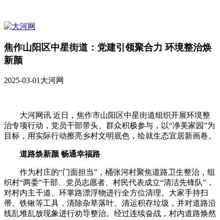
焦作山阳区中星街道：党建引领聚合力 环境整治焕
新颜
2025-03-01
大河网
大河网讯 近日，焦作市山阳区中星街道组织开展环境整
治专项行动，党员干部带头、群众积极参与，以“净美家园”为
目标，用实际行动擦亮乡村文明底色，绘就生态宜居新画卷。
道路焕新颜 畅通幸福路
作为村庄的“门面担当”，桶张河村聚焦道路卫生整治，组
织村“两委”干部、党员志愿者、村民代表成立“清洁先锋队”，
对村内主干道、环掌路漂浮物进行全方位清理。大家手持扫
帚、铁锹等工具，清除杂草落叶、清运积存垃圾，并对道路沿
线乱堆乱放现象进行劝导整治。经过连续奋战，村内道路焕然