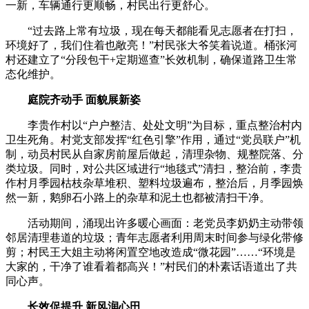
一新，车辆通行更顺畅，村民出行更舒心。
“过去路上常有垃圾，现在每天都能看见志愿者在打扫，
环境好了，我们住着也敞亮！”村民张大爷笑着说道。桶张河
村还建立了“分段包干+定期巡查”长效机制，确保道路卫生常
态化维护。
庭院齐动手 面貌展新姿
李贵作村以“户户整洁、处处文明”为目标，重点整治村内
卫生死角。村党支部发挥“红色引擎”作用，通过“党员联户”机
制，动员村民从自家房前屋后做起，清理杂物、规整院落、分
类垃圾。同时，对公共区域进行“地毯式”清扫，整治前，李贵
作村月季园枯枝杂草堆积、塑料垃圾遍布，整治后，月季园焕
然一新，鹅卵石小路上的杂草和泥土也都被清扫干净。
活动期间，涌现出许多暖心画面：老党员李奶奶主动带领
邻居清理巷道的垃圾；青年志愿者利用周末时间参与绿化带修
剪；村民王大姐主动将闲置空地改造成“微花园”……“环境是
大家的，干净了谁看着都高兴！”村民们的朴素话语道出了共
同心声。
长效促提升 新风润心田