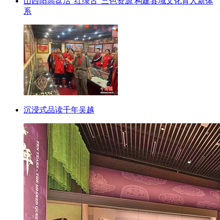
山西阳高盘活“红绿古”三色资源 构建县域文化育人新体
系
沉浸式品读千年吴越