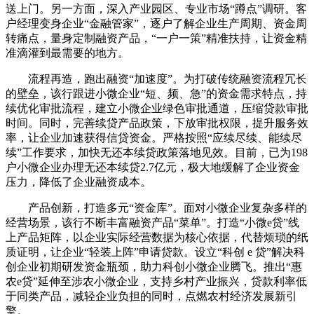
送上门。另一方面，深入产业园区、专业市场“蹲点”调研。客
户经理变身企业“金融管家”，逐户了解企业生产周期、资金周
转痛点，量身定制融资产品，“一户一策”精准扶持，让资金精
准滴灌到最需要的地方。
流程再造，跑出融资“加速度”。为打破传统融资流程冗长
的壁垒，该行跟进小微企业“短、频、急”的资金需求特点，持
续优化审批流程，建立小微企业绿色审批通道，压缩贷款审批
时间。同时，完善续贷产品政策，下放审批权限，提升服务效
率，让企业加速获得信贷资金。严格按照“应续尽续、能续尽
续”工作要求，加快无还本续贷政策落地见效。目前，已为198
户小微企业办理无还本续贷2.7亿元，极大地缓解了企业资金
压力，降低了企业融资成本。
产品创新，打造多元“资金库”。面对小微企业复杂多样的
经营场景，该行不断丰富融资产品“菜单”。打造“小微e贷”线
上产品矩阵，以企业实际经营数据为核心依据，代替烦琐的纸
质证明，让企业“轻装上阵”申请贷款。设立“科创 e 贷”解决科
创企业初期研发资金瓶颈，助力科创小微企业腾飞。推出“惠
农e贷”延伸至涉农小微企业，支持乡村产业振兴，贷款利率低
于同类产品，减轻企业负担的同时，点燃农村经济发展新引
擎。