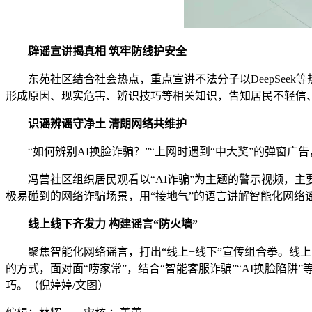
辟谣宣讲揭真相 筑牢防线护安全
东苑社区结合社会热点，重点宣讲不法分子以DeepSee
形成原因、现实危害、辨识技巧等相关知识，告知居民不轻信
识谣辨谣守净土 清朗网络共维护
“如何辨别AI换脸诈骗？”“上网时遇到“中大奖”的弹窗广
冯营社区组织居民观看以“AI诈骗”为主题的警示视频，
极易碰到的网络诈骗场景，用“接地气”的语言讲解智能化网络
线上线下齐发力 构建谣言“防火墙”
聚焦智能化网络谣言，打出“线上+线下”宣传组合拳。
的方式，面对面“唠家常”，结合“智能客服诈骗”“AI换脸陷
巧。（倪婷婷/文图）