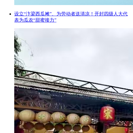
设立“汴梁西瓜摊”、为劳动者送清凉！开封四级人大代
表为瓜农“甜蜜接力”