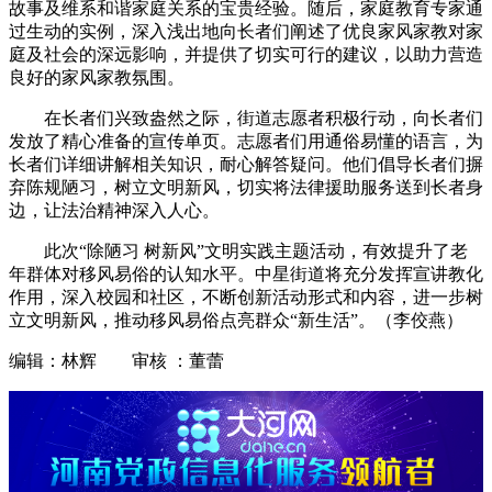
故事及维系和谐家庭关系的宝贵经验。随后，家庭教育专家通
过生动的实例，深入浅出地向长者们阐述了优良家风家教对家
庭及社会的深远影响，并提供了切实可行的建议，以助力营造
良好的家风家教氛围。
在长者们兴致盎然之际，街道志愿者积极行动，向长者们
发放了精心准备的宣传单页。志愿者们用通俗易懂的语言，为
长者们详细讲解相关知识，耐心解答疑问。他们倡导长者们摒
弃陈规陋习，树立文明新风，切实将法律援助服务送到长者身
边，让法治精神深入人心。
此次“除陋习 树新风”文明实践主题活动，有效提升了老
年群体对移风易俗的认知水平。中星街道将充分发挥宣讲教化
作用，深入校园和社区，不断创新活动形式和内容，进一步树
立文明新风，推动移风易俗点亮群众“新生活”。（李佼燕）
编辑：林辉 审核 ：董蕾