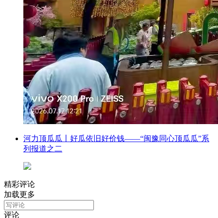
河力顶瓜瓜丨好瓜依旧好价钱——“闽豫同心顶瓜瓜”系
列报道之二
精彩评论
加载更多
评论