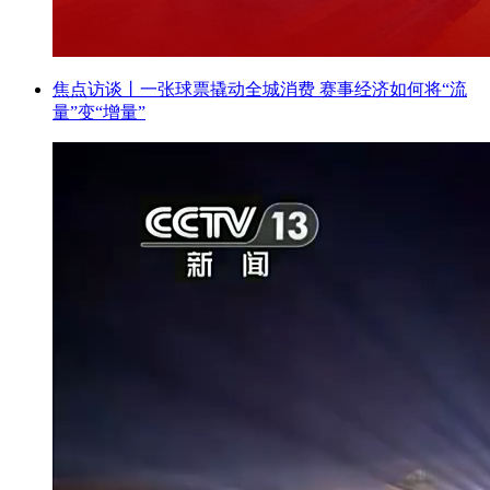
焦点访谈丨一张球票撬动全城消费 赛事经济如何将“流
量”变“增量”