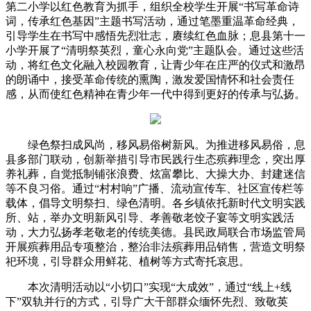
第二小学以红色教育为抓手，组织全校学生开展“书写革命诗
词，传承红色基因”主题书写活动，通过笔墨重温革命经典，
引导学生在书写中感悟先烈壮志，赓续红色血脉；息县第十一
小学开展了“清明祭英烈，童心永向党”主题队会。通过这些活
动，将红色文化融入校园教育，让青少年在庄严的仪式和激昂
的朗诵中，接受革命传统的熏陶，激发爱国情怀和社会责任
感，从而使红色精神在青少年一代中得到更好的传承与弘扬。
绿色祭扫成风尚，移风易俗树新风。为推进移风易俗，息
县多部门联动，创新举措引导市民践行生态殡葬理念，突出厚
养礼葬，自觉抵制铺张浪费、炫富攀比、大操大办、封建迷信
等不良习俗。通过“村村响”广播、流动宣传车、社区宣传栏等
载体，倡导文明祭扫、绿色清明。各乡镇依托新时代文明实践
所、站，举办文明新风引导、孝善敬老饺子宴等文明实践活
动，大力弘扬孝老敬老的传统美德。县民政局联合市场监管局
开展殡葬用品专项整治，整治非法殡葬用品销售，营造文明祭
祀环境，引导群众用鲜花、植树等方式寄托哀思。
本次清明活动以“小切口”实现“大成效”，通过“线上+线
下”双轨并行的方式，引导广大干部群众缅怀先烈、致敬英