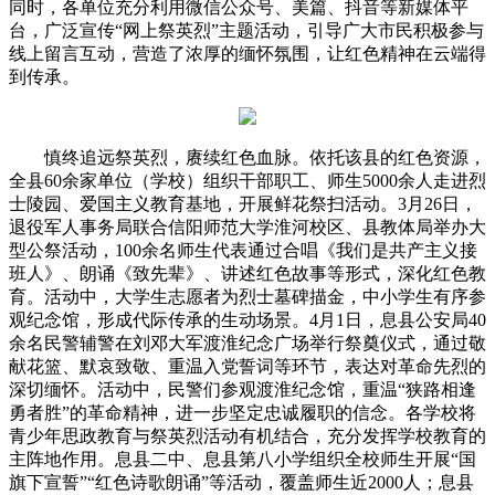
同时，各单位充分利用微信公众号、美篇、抖音等新媒体平
台，广泛宣传“网上祭英烈”主题活动，引导广大市民积极参与
线上留言互动，营造了浓厚的缅怀氛围，让红色精神在云端得
到传承。
慎终追远祭英烈，赓续红色血脉。依托该县的红色资源，
全县60余家单位（学校）组织干部职工、师生5000余人走进烈
士陵园、爱国主义教育基地，开展鲜花祭扫活动。3月26日，
退役军人事务局联合信阳师范大学淮河校区、县教体局举办大
型公祭活动，100余名师生代表通过合唱《我们是共产主义接
班人》、朗诵《致先辈》、讲述红色故事等形式，深化红色教
育。活动中，大学生志愿者为烈士墓碑描金，中小学生有序参
观纪念馆，形成代际传承的生动场景。4月1日，息县公安局40
余名民警辅警在刘邓大军渡淮纪念广场举行祭奠仪式，通过敬
献花篮、默哀致敬、重温入党誓词等环节，表达对革命先烈的
深切缅怀。活动中，民警们参观渡淮纪念馆，重温“狭路相逢
勇者胜”的革命精神，进一步坚定忠诚履职的信念。各学校将
青少年思政教育与祭英烈活动有机结合，充分发挥学校教育的
主阵地作用。息县二中、息县第八小学组织全校师生开展“国
旗下宣誓”“红色诗歌朗诵”等活动，覆盖师生近2000人；息县