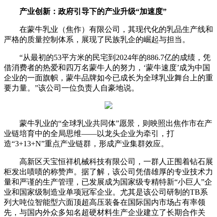
产业创新：政府引导下的产业升级“加速度”
在蒙牛乳业（焦作）有限公司，其现代化的乳品生产线和
严格的质量控制体系，展现了民族乳企的崛起与担当。
“从最初的53平方米的民宅到2024年的886.7亿的成绩，凭
借消费者的热爱和四万名蒙牛人的努力，‘蒙牛速度’成为中国
企业的一面旗帜，蒙牛品牌如今已成长为全球乳业舞台上的重
要力量。”该公司一位负责人自豪地说。
蒙牛乳业的“全球乳业共同体”愿景，则映照出焦作市在产
业链培育中的全局思维——以龙头企业为牵引，打
造“3+13+N”重点产业链群，形成产业集群效应。
高新区天宝恒祥机械科技有限公司，一群人正围着钻石展
柜发出啧啧的称赞声。据了解，该公司凭借雄厚的专业技术力
量和严谨的生产管理，已发展成为国家级专精特新“小巨人”企
业和国家级制造业单项冠军企业。尤其是该公司研制的TB系
列大吨位智能型六面顶超高压装备在国际国内市场占有率领
先，与国内外众多知名超硬材料生产企业建立了长期合作关