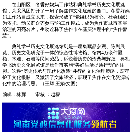
在山阳区，冬香好妈妈工作站和典礼学书历史文化展览
馆，为采风团打开了一扇了解焦作文化底蕴的窗口。冬香好妈
妈工作站自成立以来，探索形成了“党组织为核心、社会组织
为依托、动员群众齐参与”的工作模式，成为焦作市城市基层
治理的闪亮名片，生动诠释了焦作市在基层治理中的“焦作智
慧”。
典礼学书历史文化展览馆则是一座集藏品参观、陈列展
览、历史文化研究于一体的综合性博物馆。馆内4万余件匾
额、木雕、石雕等民间藏品，诉说着历史的沧桑与辉煌。典礼
学书历史文化展览馆是焦作市实施“美好生活提质行动”的注
脚。这种“历史传承与现代化改造”并行的文化治理策略，既守
护了文化根脉，又激活了文旅经济，展现了焦作在文化资源转
化中的治理巧思。（王辉 王娟/文图）
编辑：林辉 审核 ：赵檬