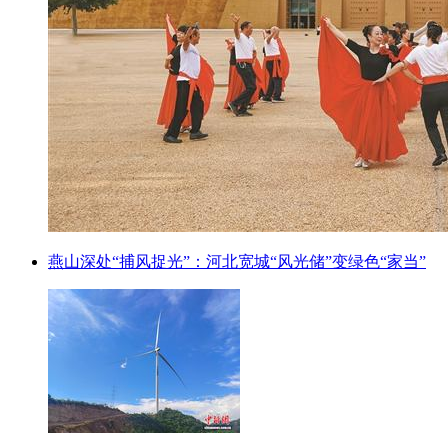
燕山深处“捕风捉光”：河北宽城“风光储”变绿色“家当”