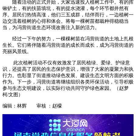
随着活动的正式开始，大家迅速投入植树工作中。有的挥
锹铲土，有的扶苗填坑，有的提水浇灌，每个环节都井然有
序。居民们热情高涨，他们三五成群，结伴而行，一边植树一
边交流着植树的心得和体会。将每一棵树苗都栽种得稳稳当
当，为冯营街道生态环境改善注入新的活力。
经过一下午的努力，一棵棵树苗在冯营街道的土地上扎根
生长。它们将伴随着冯营街道的成长而成长，成为冯营街道的
亮丽风景线。
此次植树活动不仅有效激发了居民植绿、爱绿、护绿意
识，还提高了居民的生态保护意识，增强了大家的凝聚力和执
行力。也彰显了街道推动绿色发展、建设生态文明方面的积极
作为。下一步，冯营街道将继续组织各类环保活动，引导积极
参与生态文明建设，以实际行动共同守护绿色家园。（赵梦
柯/文图）
编辑：林辉 审核 ：赵檬