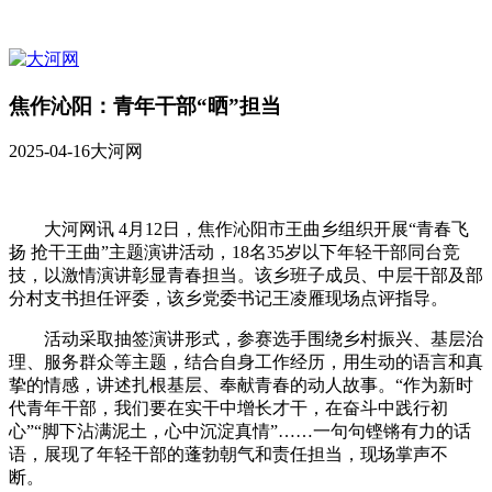
焦作沁阳：青年干部“晒”担当
2025-04-16
大河网
大河网讯 4月12日，焦作沁阳市王曲乡组织开展“青春飞
扬 抢干王曲”主题演讲活动，18名35岁以下年轻干部同台竞
技，以激情演讲彰显青春担当。该乡班子成员、中层干部及部
分村支书担任评委，该乡党委书记王凌雁现场点评指导。
活动采取抽签演讲形式，参赛选手围绕乡村振兴、基层治
理、服务群众等主题，结合自身工作经历，用生动的语言和真
挚的情感，讲述扎根基层、奉献青春的动人故事。“作为新时
代青年干部，我们要在实干中增长才干，在奋斗中践行初
心”“脚下沾满泥土，心中沉淀真情”……一句句铿锵有力的话
语，展现了年轻干部的蓬勃朝气和责任担当，现场掌声不
断。