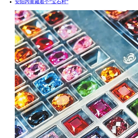
安阳内黄藏着个“宝石村”