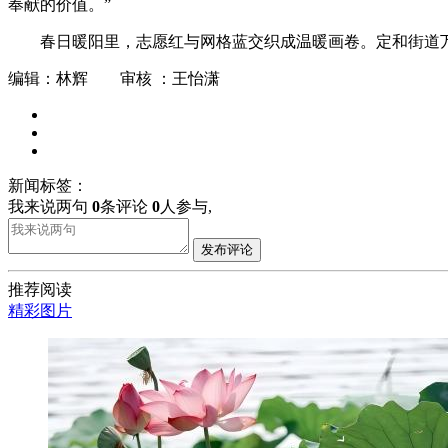
奉献的价值。”
春日暖阳里，志愿红与网格蓝交织成温暖画卷。定和街道
编辑：林辉 审核 ：王怡潇
新闻标签：
我来说两句
0
条评论
0
人参与,
发布评论
推荐阅读