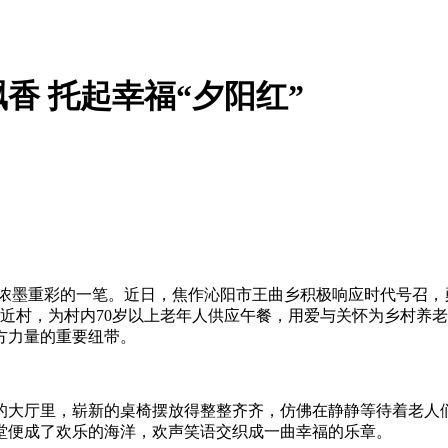
香 托起幸福“夕阳红”
是浓墨重彩的一笔。近日，焦作沁阳市王曲乡积极响应时代号召，
近村，为村内70岁以上老年人供应午餐，用爱与关怀为乡村养
方力量的重要纽带。
的大厅里，崭新的桌椅摆放得整整齐齐，仿佛在静静等待着老人
堂便成了欢乐的海洋，欢声笑语交织成一曲幸福的乐章。