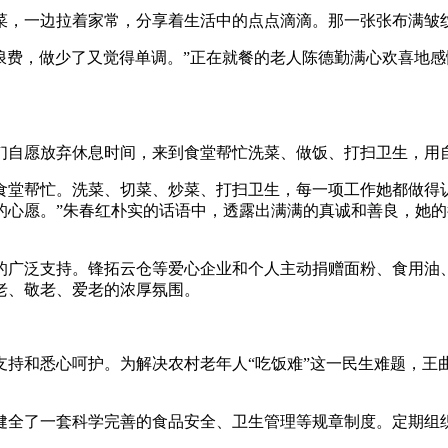
菜，一边拉着家常，分享着生活中的点点滴滴。那一张张布满皱
浪费，做少了又觉得单调。”正在就餐的老人陈德勤满心欢喜地
们自愿放弃休息时间，来到食堂帮忙洗菜、做饭、打扫卫生，用
食堂帮忙。洗菜、切菜、炒菜、打扫卫生，每一项工作她都做得
的心愿。”朱春红朴实的话语中，透露出满满的真诚和善良，她
的广泛支持。锋拓云仓等爱心企业和个人主动捐赠面粉、食用油
老、敬老、爱老的浓厚氛围。
支持和悉心呵护。为解决农村老年人“吃饭难”这一民生难题，王
健全了一套科学完善的食品安全、卫生管理等规章制度。定期组