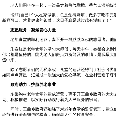
老人们围坐在一起，一边品尝着热气腾腾、香气四溢的饭
“以前自己1个人在家做饭，总是觉得麻烦，做多了吃不完
新鲜可口、营养健康的饭菜，这日子真是越过越有滋味了！”
志愿服务，凝聚爱心力量
老年食堂的顺利运营，离不开一群默默奉献的志愿者。他
朱春红是老年食堂的掌勺大师傅，每天中午，她都会来到
付出都是值得的。能为老人们做点力所能及的事情，是我最大
伍中来。
除了志愿者们的无私奉献，食堂的运营还得到了社会各界
如同点点繁星，汇聚成一股强大的爱心洪流，在全村营造了尊
政府助力，护航养老事业
东渠沟村老年食堂的建成运营，离不开王曲乡政府的大力
划、积极推进，以实际行动践行着为人民服务的宗旨。
同时，王曲乡政府还加强了对老年食堂的监督管理，建立
环节进行全面细致的检查，确保老人们的饮食安全。