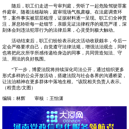
随后，职工们走进一号审判庭，旁听了一起危险驾驶罪案
件庭审。随着法槌敲响，庭审现场气氛肃穆。在法庭调查环
节，案件事实被层层梳理，证据材料逐一呈现。职工们全神贯
注，屏息聆听每一处细节，亲眼见证法律程序的规范严谨，深
刻体会到违法犯罪行为的法律后果，心灵受到极大触动。
活动结束后，职工们纷纷表示此次活动收获颇丰，今后一
定会严格要求自己，自觉遵守法律法规，增强法治观念，同时
也将把此次所学所感传递给身边的同事，共同营造知法、守
法、用法的良好氛围。
“下一步，博爱法院将持续深化司法公开，通过组织更多
形式多样的公众开放活动，搭建法院与社会各界的沟通桥梁，
让法治精神在更多群体中落地生根。”该院相关负责人表示。
（程贵忠/文图）
编辑：林辉 审核 ：王怡潇