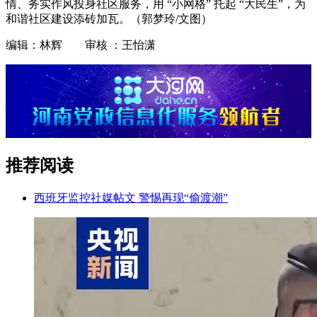
情、务实作风投身社区服务，用 “小网格” 托起 “大民生”，为
和谐社区建设添砖加瓦。（郭梦玲/文图）
编辑：林辉 审核 ：王怡潇
推荐阅读
西班牙监控社媒帖文 警惕再现“偷渡潮”