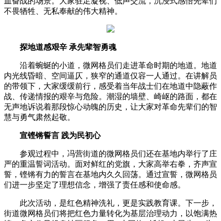
血奋战的场景。大家驻足凝视、低声交流，沉浸式感悟先辈们
不畏牺牲、无私奉献的伟大精神。
探地道感艰辛 承先辈智勇魂
沿着蜿蜒的小道，微网格员们走进革命时期的地道。地道
内光线昏暗、空间逼仄，狭窄的通道仅容一人通过。在讲解员
的带领下，大家缓缓前行，感受着当年战士们在地道中隐蔽作
战、传递情报的艰辛与危险。潮湿的墙壁、崎岖的路面，都在
无声地诉说着那段惊心动魄的历史，让大家对革命先辈们的智
慧与勇气肃然起敬。
宣铿锵誓言 践为民初心
参观过程中，冯营街道的微网格员们还在基地内举行了庄
严的重温誓词活动。面对鲜红的党旗，大家高举右拳，齐声宣
誓，铿锵有力的誓言在基地内久久回荡。通过宣誓，微网格员
们进一步坚定了理想信念，增强了责任感和使命感。
此次活动，是红色精神洗礼，更是实践教育课。下一步，
街道微网格员们将把红色力量转化为基层治理动力，以饱满热