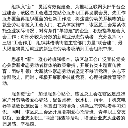
组织入“新”，灵活有效促建会。为推动互联网头部平台企
业建会，该区总工会通过先贴心服务职工再发展会员、先工作
服务覆盖再组织覆盖的创新工作法，将这些劳动关系模糊的新
就业劳动者拉入工会大门。在具体实施中，该区总工会紧紧依
托企业实际情况，对有条件“单独建”的企业，积极指导建会入
会工作；对部分较为分散的新就业形态劳动者，充分发挥“小
三级”工会作用，组织其借助街道主管部门力量“联合建”，最
大限度将灵活就业的新业态劳动者吸纳到工会组织中来。
思想引“新”，凝心铸魂强根本。该区总工会广泛宣传党关
心关爱新业态劳动者群体的政策举措，开展各类主题宣传教
育，团结引领广大新就业形态劳动者坚定不移听党话、矢志不
渝跟党走。同时，积极开展职业技能竞赛、心理健康教育等活
动。
服务暖“新”，加强服务心贴心。该区总工会在辖区建成28
家户外劳动者爱心驿站，配备桌椅、饮水机、雨伞、手机充电
器等基础设施设备；添置图书阅读角，供新业态劳动者学习知
识。同时，该区总工会还开展暑期爱心托管班、青年职工交友
联谊、新业态女职工“两癌”筛查等活动，增强新业态从业者的
归属感、幸福感。