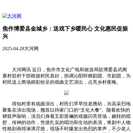
焦作博爱县金城乡：送戏下乡暖民心 文化惠民促振
兴
2025-04-28
大河网
大河网讯 近日，焦作市文化广电和旅游局驻博爱县武阁
寨村驻村干部根据村民喜好，协调沁阳怀梆剧团、市剧团，为
村民送上两场精彩纷呈的戏曲文艺演出，点亮乡村夜晚。
得知村里有戏曲演出，村民们早早扶老携幼，兴高采烈地
聚集在演出现场，翘首以待家门口的“文化大餐”。随着欢快的
锣鼓声敲响，演员们身着五彩斑斓的戏服闪亮登场，婉转的唱
腔，传神的动作，凭借扎实的唱功和生动的表演，将剧中人物
性格刻画得淋漓尽致，现场不时爆发出热烈的掌声，不少老人