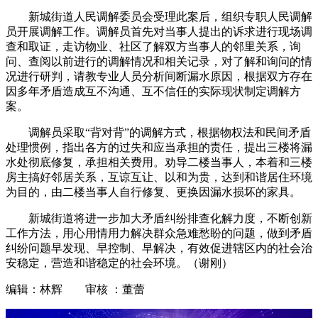
新城街道人民调解委员会受理此案后，组织专职人民调解
员开展调解工作。调解员首先对当事人提出的诉求进行现场调
查和取证，走访物业、社区了解双方当事人的邻里关系，询
问、查阅以前进行的调解情况和相关记录，对了解和询问的情
况进行研判，请教专业人员分析间断漏水原因，根据双方存在
因多年矛盾造成互不沟通、互不信任的实际现状制定调解方
案。
调解员采取“背对背”的调解方式，根据物权法和民间矛盾
处理惯例，指出各方的过失和应当承担的责任，提出三楼将漏
水处彻底修复，承担相关费用。劝导二楼当事人，本着和三楼
房主搞好邻居关系，互谅互让、以和为贵，达到和谐居住环境
为目的，由二楼当事人自行修复、更换因漏水损坏的家具。
新城街道将进一步加大矛盾纠纷排查化解力度，不断创新
工作方法，用心用情用力解决群众急难愁盼的问题，做到矛盾
纠纷问题早发现、早控制、早解决，有效促进辖区内的社会治
安稳定，营造和谐稳定的社会环境。（谢刚）
编辑：林辉 审核 ：董蕾