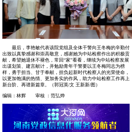
最后，李艳敏代表该院党组及全体干警向王冬梅的辛勤付
出致以真挚感谢和崇高敬意，感谢她为中站检察作出的积极贡
献，希望她退休不褪色，常回“家”看看，继续为中站检察发展
出谋划策、建言献计，并勉励青年干警要以王冬梅同志为榜
样，勇于担当、甘于奉献，担负起新时代检察人的光荣使命，
以更加饱满的热情、更加务实的作风，助力中站检察工作再上
新台阶、再谱新篇章。（郭冠英/文 王新新/图）
编辑：林辉 审核 ：范弘烨