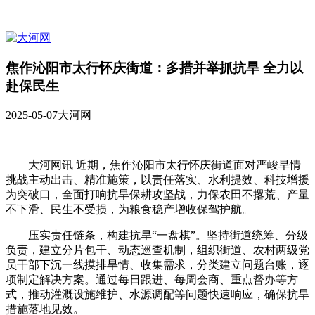
焦作沁阳市太行怀庆街道：多措并举抓抗旱 全力以
赴保民生
2025-05-07
大河网
大河网讯 近期，焦作沁阳市太行怀庆街道面对严峻旱情
挑战主动出击、精准施策，以责任落实、水利提效、科技增援
为突破口，全面打响抗旱保耕攻坚战，力保农田不撂荒、产量
不下滑、民生不受损，为粮食稳产增收保驾护航。
压实责任链条，构建抗旱“一盘棋”。坚持街道统筹、分级
负责，建立分片包干、动态巡查机制，组织街道、农村两级党
员干部下沉一线摸排旱情、收集需求，分类建立问题台账，逐
项制定解决方案。通过每日跟进、每周会商、重点督办等方
式，推动灌溉设施维护、水源调配等问题快速响应，确保抗旱
措施落地见效。