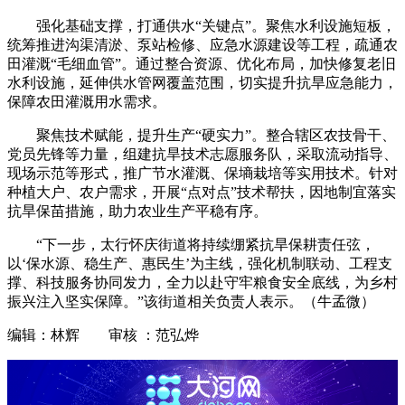
强化基础支撑，打通供水“关键点”。聚焦水利设施短板，
统筹推进沟渠清淤、泵站检修、应急水源建设等工程，疏通农
田灌溉“毛细血管”。通过整合资源、优化布局，加快修复老旧
水利设施，延伸供水管网覆盖范围，切实提升抗旱应急能力，
保障农田灌溉用水需求。
聚焦技术赋能，提升生产“硬实力”。整合辖区农技骨干、
党员先锋等力量，组建抗旱技术志愿服务队，采取流动指导、
现场示范等形式，推广节水灌溉、保墒栽培等实用技术。针对
种植大户、农户需求，开展“点对点”技术帮扶，因地制宜落实
抗旱保苗措施，助力农业生产平稳有序。
“下一步，太行怀庆街道将持续绷紧抗旱保耕责任弦，
以‘保水源、稳生产、惠民生’为主线，强化机制联动、工程支
撑、科技服务协同发力，全力以赴守牢粮食安全底线，为乡村
振兴注入坚实保障。”该街道相关负责人表示。（牛孟微）
编辑：林辉 审核 ：范弘烨