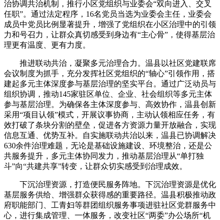
治协调共治机制，推行小区党组织与业委会“双向进入、交叉
任职”。通过法定程序，16名党员当选为业委会主任，业委会
成员中党员比例显著提升，增强了党组织在小区治理中的引领
力和号召力，让群众真切感受到身边有“主心骨”，使得基层治
理更有温度、更有力度。
推进联动共治，凝聚多元治理合力。温县以社区党建联席
会议制度为抓手，充分发挥社区党组织的“轴心”引领作用，搭
建起多元主体深度参与基层治理的坚实平台。通过广泛动员与
组织协调，推动145家驻区单位、企业、社会组织等多元主体
参与基层治理。为确保各主体深度参与、高效协作，温县创新
采用“项目认领”模式，开展议事协商，主动认领相应任务，有
效打破了条块分割的壁垒，促进各方资源力量开放融合，实现
信息互通、优势互补。自实施联动共治以来，温县已协调解决
630余件治理难题，无论是基础设施建设、环境整治，还是公
共服务提升，多元主体协同发力，推动基层治理从“单打独
斗”向“共建共享”转变，让群众切实感受到治理成效。
下沉治理资源，打造便民服务阵地。下沉治理资源是优化
基层服务供给、增强群众获得感的重要路径。温县积极推动政
府职能部门、工青妇等群团组织服务事项进驻社区党群服务中
心，进行集成管理、一体服务，改变社区“两委”办公场所“机