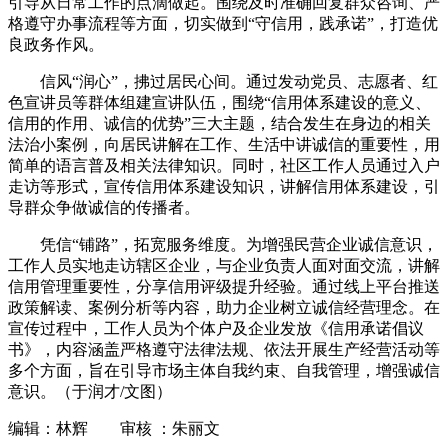
引导从日常工作的点滴做起。围绕及时准确回复群众咨询、严
格遵守办事流程等方面，切实做到“守信用，践承诺”，打造优
良政务作风。
信风“润心”，拂过居民心间。通过发动党员、志愿者、红
色宣讲员等群体组建宣讲队伍，围绕“信用体系建设的意义、
信用的作用、诚信的优势”三大主题，结合发生在身边的相关
法治小案例，向居民讲解在工作、生活中讲诚信的重要性，用
简单的语言普及相关法律知识。同时，社区工作人员通过入户
走访等形式，宣传信用体系建设知识，讲解信用体系建设，引
导群众争做诚信的传播者。
凭信“铺路”，拓宽服务维度。为增强民营企业诚信意识，
工作人员实地走访辖区企业，与企业负责人面对面交流，讲解
信用管理重要性，分享信用评级提升经验。通过线上平台推送
政策解读、案例分析等内容，助力企业树立诚信经营理念。在
宣传过程中，工作人员为个体户及企业发放《信用承诺倡议
书》，内容涵盖严格遵守法律法规、依法开展生产经营活动等
多个方面，旨在引导市场主体自我约束、自我管理，增强诚信
意识。（于润才/文图）
编辑：林辉 审核 ：朱丽文