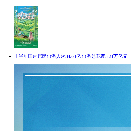
上半年国内居民出游人次34.63亿 出游总花费3.21万亿元