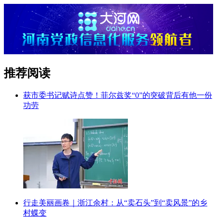
推荐阅读
获市委书记赋诗点赞！菲尔兹奖“0”的突破背后有他一份
功劳
行走美丽画卷｜浙江余村：从“卖石头”到“卖风景”的乡
村蝶变