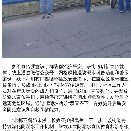
多维宣传强意识，群防群治护平安。该街道创新宣传载
体，线上通过微信公众号、网格群推送防溺水科普动画和警示
案例，线下利用村广播循环播放安全提示、在重点区域悬挂宣
传条幅，形成“线上+线下”立体宣传矩阵。同时，社区工作人
员对在岸边玩耍的成人和孩子开展“面对面”宣传教育，并发放
防溺水宣传手册，用通俗语言讲解汛期水域危险性，劝导群众
远离危险区域。通过“宣教+劝导”双管齐下，有效提升居民安
全防范意识和自救互救能力。
“常抓不懈防未然，长效守护保民生。下一步，该街道将
持续深化防溺水工作机制，继续加大防溺水宣传教育和涉水领